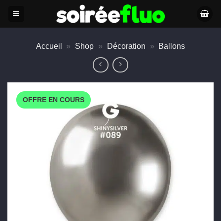
Passer
au
contenu
Accueil
»
Shop
»
Décoration
»
Ballons
OFFRE EN COURS