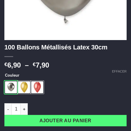
100 Ballons Métallisés Latex 30cm
Plage
6,90
–
7,90
€
€
de
EFFACER
Couleur
prix :
€6,90
à
€7,90
quantité de 100 Ballons Métallisés Latex 30cm
AJOUTER AU PANIER