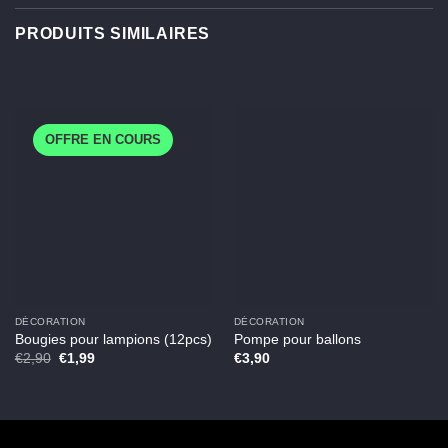
PRODUITS SIMILAIRES
OFFRE EN COURS
DÉCORATION
DÉCORATION
Bougies pour lampions (12pcs)
Pompe pour ballons
Le
Le
€
2,90
€
1,99
€
3,90
prix
prix
initial
actuel
était :
est :
€2,90.
€1,99.